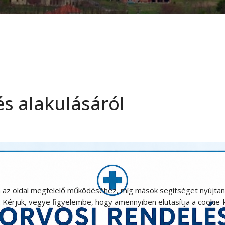
és alakulásáról
 az oldal megfelelő működéséhez, míg mások segítséget nyújtanak
 Kérjük, vegye figyelembe, hogy amennyiben elutasítja a cookie-ka