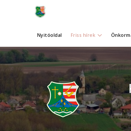
Nyitóoldal
Friss hírek
Önkorm