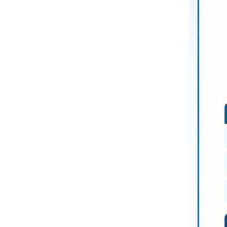
Elfogadás
Elutasítás