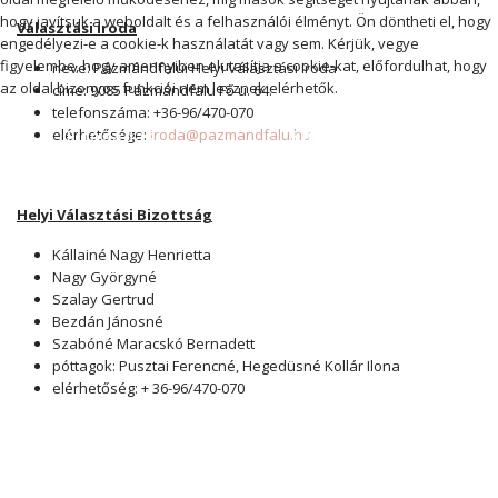
hogy javítsuk a weboldalt és a felhasználói élményt. Ön döntheti el, hogy
Választási iroda
engedélyezi-e a cookie-k használatát vagy sem. Kérjük, vegye
figyelembe, hogy amennyiben elutasítja a cookie-kat, előfordulhat, hogy
neve: Pázmándfalui Helyi Választási Iroda
az oldal bizonyos funkciói nem lesznek elérhetők.
címe: 9085 Pázmándfalu Fő u. 64.
telefonszáma: +36-96/470-070
elérhetősége:
Elfogadás
iroda@pazmandfalu.hu
Elutasítás
Helyi Választási Bizottság
Kállainé Nagy Henrietta
Nagy Györgyné
Szalay Gertrud
Bezdán Jánosné
Szabóné Maracskó Bernadett
póttagok: Pusztai Ferencné, Hegedüsné Kollár Ilona
elérhetőség: + 36-96/470-070