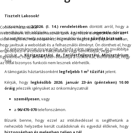
Tisztelt Lakosok!
A Kormány a
2/2026. (I. 14.) rendeletében
döntött arról, hogy a
Cookie-k használata
rendkívüli téli időjárási viszonyok kezelésére
operatív törzset
Weboldalunk cookie-kat használ. Ezek egy része elengedhetetlen az
hozott létre, mely az igazán rászorulók részére
tűzifát biztosít
.
oldal megfelelő működéséhez, míg mások segítséget nyújtanak abban,
hogy javítsuk a weboldalt és a felhasználói élményt. Ön döntheti el, hogy
Az önkormányzat összegyűjti a tűzifa iránti igényeket, és továbbítja
engedélyezi-e a cookie-k használatát vagy sem. Kérjük, vegye
azokat a
Közigazgatási és Területfejlesztési Minisztérium
figyelembe, hogy amennyiben elutasítja a cookie-kat, előfordulhat, hogy
felé.
az oldal bizonyos funkciói nem lesznek elérhetők.
A támogatás háztartásonként
legfeljebb 1 m³ tűzifát
jelent.
Elfogadás
Elutasítás
Kérjük, hogy
legkésőbb 2026. január 23-án (pénteken) 10.00
óráig
jelezzék igényüket az önkormányzatnál
személyesen
, vagy
a
96/470-070
telefonszámon.
Bízunk benne, hogy ezzel az intézkedéssel is segíthetünk a
nehezebb helyzetbe került családoknak és egyedül élőknek, hogy
biztonságban és melegben teljen a tél
.