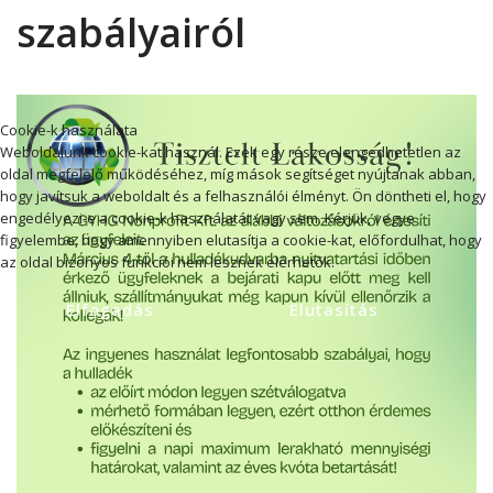
szabályairól
Cookie-k használata
Weboldalunk cookie-kat használ. Ezek egy része elengedhetetlen az
oldal megfelelő működéséhez, míg mások segítséget nyújtanak abban,
hogy javítsuk a weboldalt és a felhasználói élményt. Ön döntheti el, hogy
engedélyezi-e a cookie-k használatát vagy sem. Kérjük, vegye
figyelembe, hogy amennyiben elutasítja a cookie-kat, előfordulhat, hogy
az oldal bizonyos funkciói nem lesznek elérhetők.
Elfogadás
Elutasítás