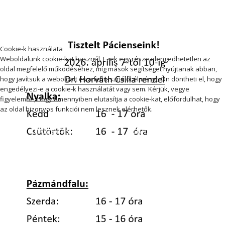
Cookie-k használata
Weboldalunk cookie-kat használ. Ezek egy része elengedhetetlen az
oldal megfelelő működéséhez, míg mások segítséget nyújtanak abban,
hogy javítsuk a weboldalt és a felhasználói élményt. Ön döntheti el, hogy
engedélyezi-e a cookie-k használatát vagy sem. Kérjük, vegye
figyelembe, hogy amennyiben elutasítja a cookie-kat, előfordulhat, hogy
az oldal bizonyos funkciói nem lesznek elérhetők.
Elfogadás
Elutasítás