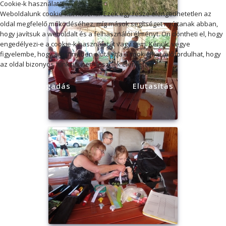
Cookie-k használata
Weboldalunk cookie-kat használ. Ezek egy része elengedhetetlen az
oldal megfelelő működéséhez, míg mások segítséget nyújtanak abban,
hogy javítsuk a weboldalt és a felhasználói élményt. Ön döntheti el, hogy
engedélyezi-e a cookie-k használatát vagy sem. Kérjük, vegye
figyelembe, hogy amennyiben elutasítja a cookie-kat, előfordulhat, hogy
az oldal bizonyos funkciói nem lesznek elérhetők.
Elfogadás
Elutasítás